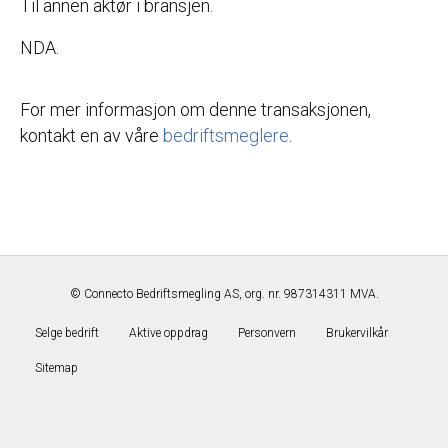
Til annen aktør i bransjen.
NDA.
For mer informasjon om denne transaksjonen,
kontakt en av våre
bedriftsmeglere
.
©
Connecto Bedriftsmegling AS, org. nr. 987314311 MVA.
Selge bedrift
Aktive oppdrag
Personvern
Brukervilkår
Sitemap