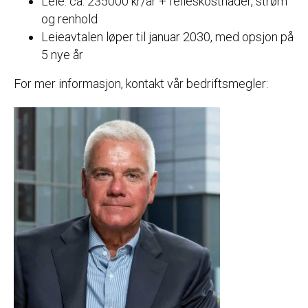
Leie: ca. 235000 kr/år + felleskostnader, strøm
og renhold
Leieavtalen løper til januar 2030, med opsjon på
5 nye år
For mer informasjon, kontakt vår bedriftsmegler: